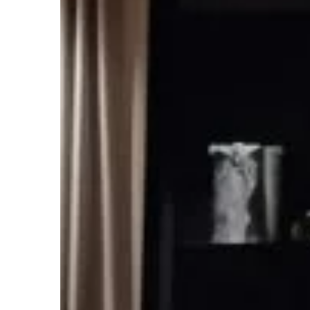
cieszyć się czystą wodą
pomoże właścicielom 
efektywnym wyborze od