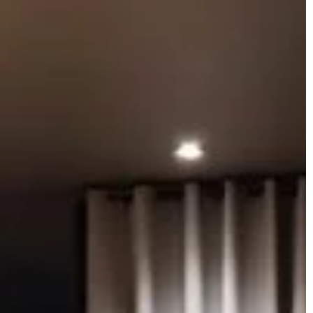
INNE
W OGRODZIE
Dagmara Szulc
3 kwietnia 2024
pnia 2023
Praktyczne porady na temat wyboru i
omatyczny
użytkowania flizu do okrywania bel sian
rzewodnik dla
słomy
Odkryj praktyczne wskazówki dotyczące
idealny
wyboru i użycia flizu do pokrywania bel
 do basenu, aby