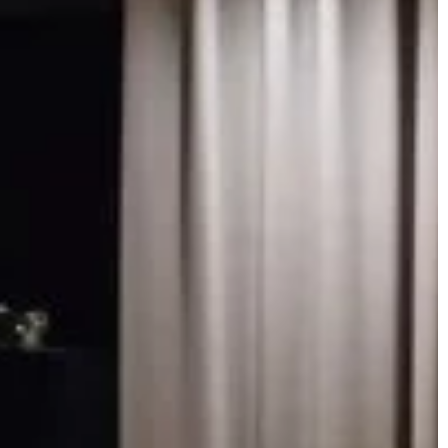
siana i słomy. Dowiedz się, jak skuteczn
. Ten poradnik
chronić swoją paszę i poprawić jej jakoś
domów w
kurzacza.