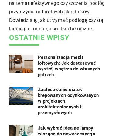
ie
cieszyć się
na temat efektywnego czyszczenia podłóg
ć.
pomoże wł
przy użyciu naturalnych składników.
efektywnym
Dowiedz się, jak utrzymać podłogę czystą i
lśniącą, eliminując środki chemiczne.
OSTATNIE WPISY
Personalizacja mebli
loftowych: Jak dostosować
wystrój wnętrza do własnych
potrzeb
Zastosowanie siatek
krepowanych ocynkowanych
w projektach
architektonicznych i
przemysłowych
Jak wybrać idealne lampy
wiszące do nowoczesnego