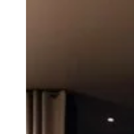
INNE
Mikołaj Zieliński
24 sier
Jak wybrać idealny aut
odkurzacz do basenu: p
właścicieli domów
Dowiedz się, jak wybrać 
automatyczny odkurzacz