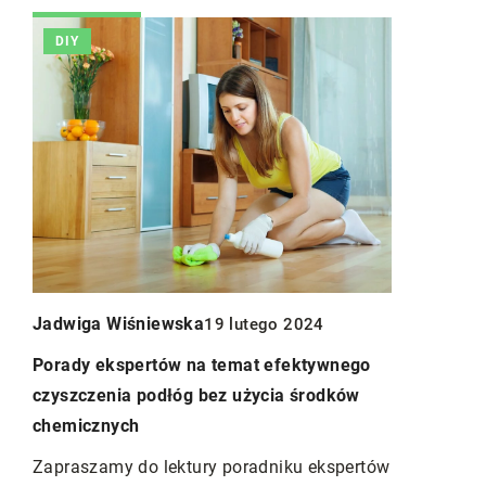
DIY
INNE
Mikołaj Zie
Jadwiga Wiśniewska
19 lutego 2024
Jak wybrać
a i
odkurzacz 
Porady ekspertów na temat efektywnego
właściciel
czyszczenia podłóg bez użycia środków
chemicznych
Dowiedz się
automatycz
Zapraszamy do lektury poradniku ekspertów