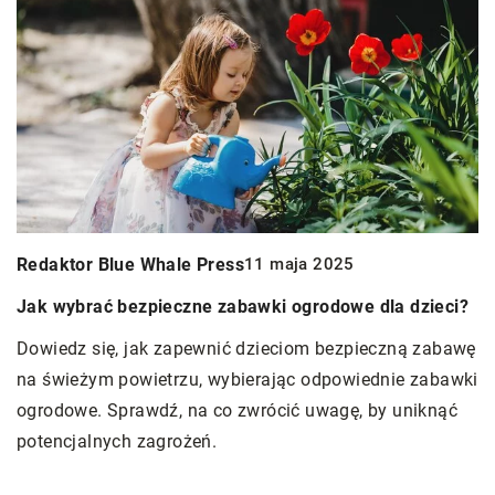
Jadwiga Wiśniewska
22 lutego 2024
Jak wybrać odpowiednie urządzenie, dzięki kt
la dzieci?
podgrzejemy jedzenie?
czną zabawę
Poradnik, który pomoże Ci dokonać najlepszego
nie zabawki
urządzenia do podgrzewania jedzenia. Dowiedz s
y uniknąć
co zwracać uwagę i jakie są najpopularniejsze o
rynku.