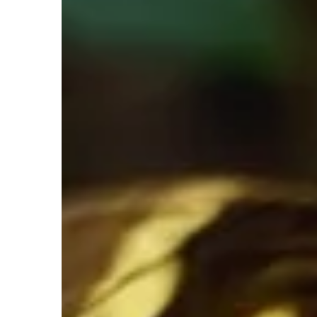
i odpowiednim zarządza
naturalnym.