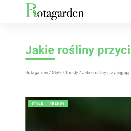
Jakie rośliny przy
Rotagarden
/
Style
/
Trendy
/
Jakie rośliny przyciągaj
STYLE
TRENDY
INNE