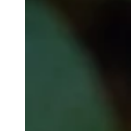
Redaktor Blue Whale Pr
Jak zewnętrzne osłony 
na efektywność energe
Dowiedz się, w jaki spo
osłony okienne mogą zn
zmniejszenie kosztów en
komfortu wewnątrz budy
korzyści związane z redu