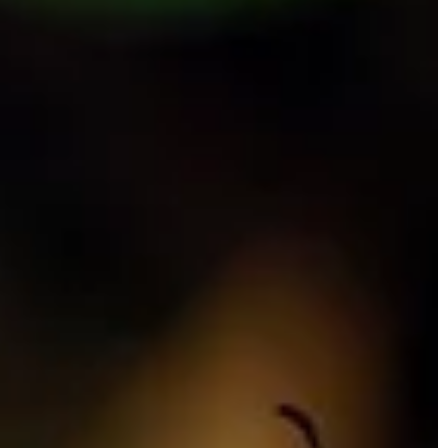
Redaktor Blue Whale Press
17 stycznia 
ess
3 czerwca 2026
Jak wybrać luksusowe wzory i kolory d
okienne wpływają
eleganckiego wnętrza
tyczną budynków?
Odkryj, jak dopasować luksusowe wzory 
sób zewnętrzne
kolory do swojego wnętrza, aby nadać 
acząco wpłynąć na
niepowtarzalny styl i elegancję. Zainspir
ergii i poprawę
się naszymi poradami i wprowadź do
nku. Odkryj
swojego domu luksusowy charakter.
kcją strat cieplnych