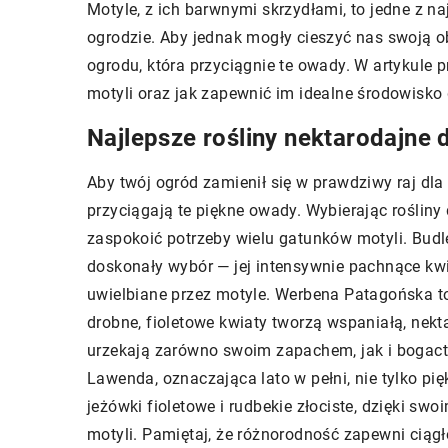
Motyle, z ich barwnymi skrzydłami, to jedne z n
ogrodzie. Aby jednak mogły cieszyć nas swoją 
ogrodu, która przyciągnie te owady. W artykule pr
motyli oraz jak zapewnić im idealne środowisko 
Najlepsze rośliny nektarodajne d
Aby twój ogród zamienił się w prawdziwy raj dla 
przyciągają te piękne owady. Wybierając rośliny
zaspokoić potrzeby wielu gatunków motyli. Budl
doskonały wybór — jej intensywnie pachnące kwia
uwielbiane przez motyle. Werbena Patagońska to 
drobne, fioletowe kwiaty tworzą wspaniałą, nektar
urzekają zarówno swoim zapachem, jak i bogact
Lawenda, oznaczająca lato w pełni, nie tylko pię
jeżówki fioletowe i rudbekie złociste, dzięki s
motyli. Pamiętaj, że różnorodność zapewni ciąg