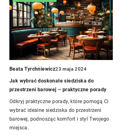
Beata Tyrchniewicz
2026
23 maja 2024
Redaktor B
o
Jak wybrać doskonałe siedziska do
Jak zewnęt
przestrzeni barowej – praktyczne porady
na efektyw
i
Odkryj praktyczne porady, które pomogą Ci
Dowiedz się
mu
wybrać idealne siedziska do przestrzeni
osłony oki
uj
barowej, podnosząc komfort i styl Twojego
zmniejszeni
miejsca.
komfortu w
korzyści zw