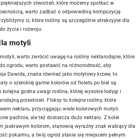
ajpiękniejszych stworzeń, które możemy spotkać w
obecnością, warto zadbać o odpowiednią kompozycję
zybliżymy ci, które rośliny są szczególnie atrakcyjne dla
do życia i rozwoju.
la motyli
motyli, warto zwrócić uwagę na rośliny nektarodajne, które
 do ogrodu, warto postawić na różnorodność, aby
eja Dawida, znana również jako motylowy krzew, to
ty o szerokiej gamie kolorów od fioletu po biel są
kolejna godna uwagi roślina, której wysokie łodygi i
odajną przestrzeń. Floksy to kolejne rośliny, które
wem nektaru, przyciągając wiele kolorowych motyli.
knie pachnie, ale też dostarcza dużo nektaru. Z kolei
woim jaskrawym kolorom, stanowią wyraźny znak wabiący dla
łość pokarmu, a twój ogród stanie się miejscem pełnym