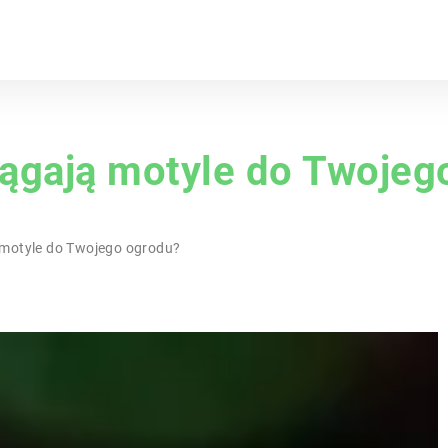
ciągają motyle do Twoje
ą motyle do Twojego ogrodu?
STYLE
TRENDY