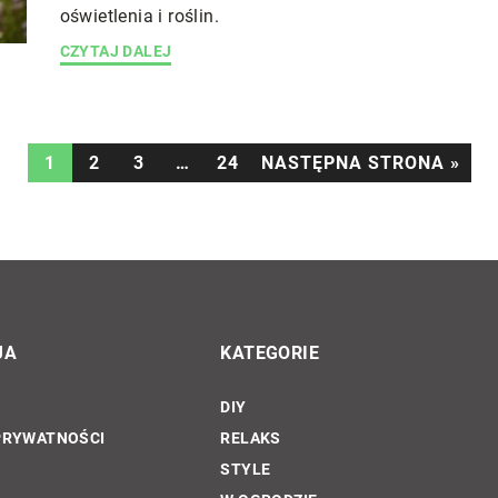
oświetlenia i roślin.
CZYTAJ DALEJ
1
2
3
…
24
NASTĘPNA STRONA »
JA
KATEGORIE
DIY
DIY
PRYWATNOŚCI
RELAKS
STYLE