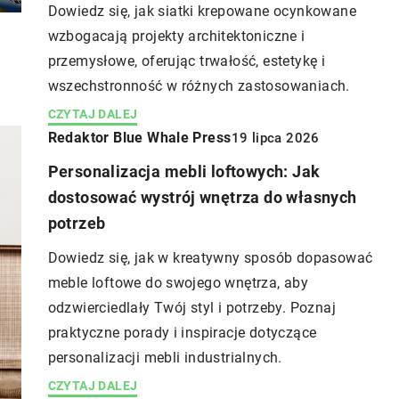
Dowiedz się, jak siatki krepowane ocynkowane
wzbogacają projekty architektoniczne i
przemysłowe, oferując trwałość, estetykę i
wszechstronność w różnych zastosowaniach.
CZYTAJ DALEJ
Redaktor Blue Whale Press
19 lipca 2026
Personalizacja mebli loftowych: Jak
pnia 2023
dostosować wystrój wnętrza do własnych
Jadwiga Wiśniewska
19 lutego 2024
ejsce do ochłody
potrzeb
a w ogrodzie?
Porady ekspertów na temat efektywne
Dowiedz się, jak w kreatywny sposób dopasować
czyszczenia podłóg bez użycia środkó
ubionego miejsca
meble loftowe do swojego wnętrza, aby
chemicznych
 w ogrodzie może
odzwierciedlały Twój styl i potrzeby. Poznaj
akcjonujące. Dowiedz
Zapraszamy do lektury poradniku ekspe
praktyczne porady i inspiracje dotyczące
 stworzyć bezpieczne
na temat efektywnego czyszczenia podł
personalizacji mebli industrialnych.
 swojego pupila na
przy użyciu naturalnych składników.
CZYTAJ DALEJ