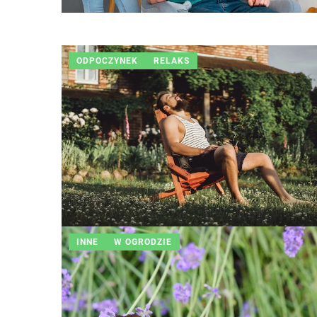
ODPOCZYNEK
RELAKS
INNE
W OGRODZIE