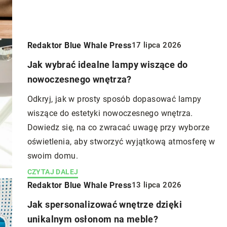
Dowiedz się, jak utrzymać podłogę czyst
lśniącą, eliminując środki chemiczne.
Redaktor Blue Whale Press
17 lipca 2026
Jak wybrać idealne lampy wiszące do
nowoczesnego wnętrza?
Odkryj, jak w prosty sposób dopasować lampy
wiszące do estetyki nowoczesnego wnętrza.
Dowiedz się, na co zwracać uwagę przy wyborze
oświetlenia, aby stworzyć wyjątkową atmosferę w
swoim domu.
CZYTAJ DALEJ
Redaktor Blue Whale Press
13 lipca 2026
Jak spersonalizować wnętrze dzięki
unikalnym osłonom na meble?