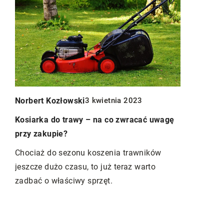
Mikołaj Zie
Norbert Kozłowski
3 kwietnia 2023
Jak utworz
Kosiarka do trawy – na co zwracać uwagę
dla Twojeg
przy zakupie?
go
w
Odkryj, jak
Chociaż do sezonu koszenia trawników
relaksu dla
jeszcze dużo czasu, to już teraz warto
stać się pr
zadbać o właściwy sprzęt.
rtów
się, jak za
óg
i przyjemne
świeżym po