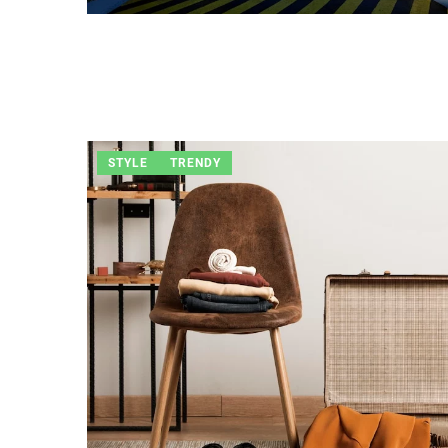
STYLE
TRENDY
Mikołaj Zieliński
30 sier
Jak utworzyć idealne mi
dla Twojego czworonog
Odkryj, jak tworzenie ul
relaksu dla twojego psa
stać się proste i satysf
się, jak zaprojektować i
i przyjemne miejsce dla
świeżym powietrzu.