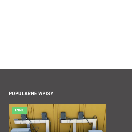
POPULARNE WPISY
INNE
INNE