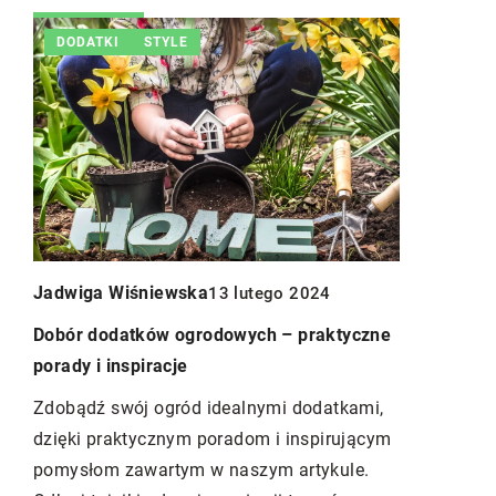
DODATKI
STYLE
INNE
W OGROD
dwiga Wiśniewska
Norbert Kozłowsk
13 lutego 2024
bór dodatków ogrodowych – praktyczne
Jak wybrać idealn
rady i inspiracje
twojego domu?
obądź swój ogród idealnymi dodatkami,
Szukasz perfekcy
ięki praktycznym poradom i inspirującym
Odkryj kluczowe c
mysłom zawartym w naszym artykule.
aby znaleźć opcję