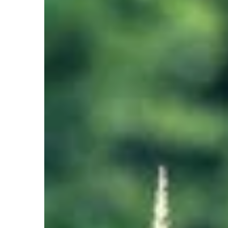
INNE
W OGRODZIE
Norbert Kozłowski
1 kwietnia 2
Jak wybrać idealny basen akry
twojego domu?
Szukasz perfekcyjnego basenu
Odkryj kluczowe czynniki do ro
aby znaleźć opcję idealnie do