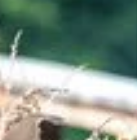
Od
trwałych i stylowych elementów, które będą
zie
idealnym uzupełnieniem Twojej przestrzeni
na świeżym powietrzu.