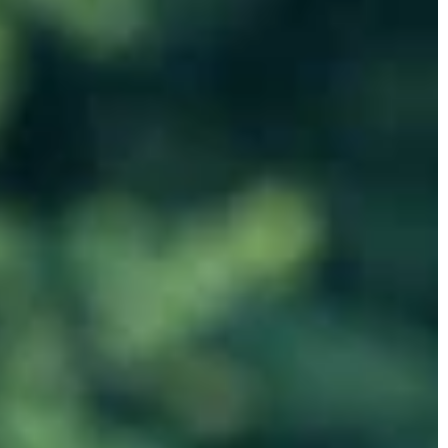
MEBLE
W OGRODZIE
Ja
Redaktor Blue Whale Press
4 marca 2026
023
Do
Jak wybrać idealne meble z drewna
lowy dla
po
sosnowego do swojego ogrodu?
Zd
Odkryj, jak zaaranżować swój ogród z
 akrylowego?
dz
pomocą drewnianych mebli sosnowych.
zważenia,
po
Poznaj wskazówki dotyczące wyboru
pasowaną do