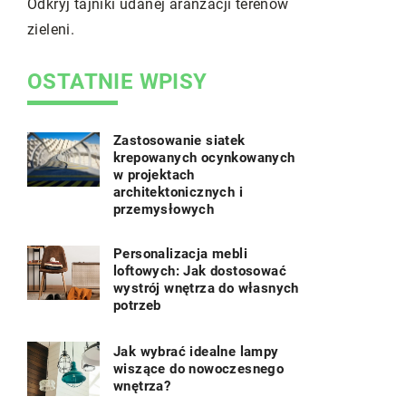
kryj tajniki udanej aranżacji terenów
Twojego domu.
leni.
OSTATNIE WPISY
Zastosowanie siatek
krepowanych ocynkowanych
w projektach
architektonicznych i
przemysłowych
Personalizacja mebli
loftowych: Jak dostosować
wystrój wnętrza do własnych
potrzeb
Jak wybrać idealne lampy
wiszące do nowoczesnego
wnętrza?