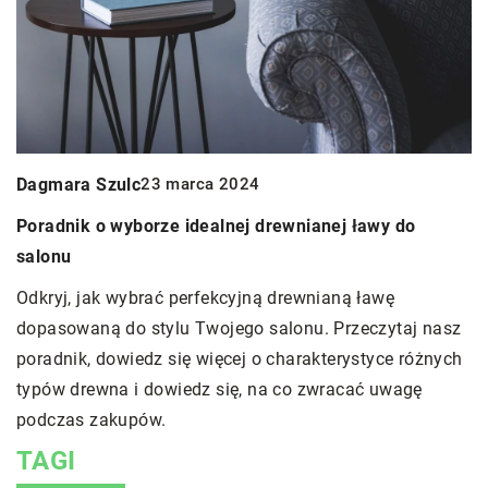
Beata Tyrchniewicz
22 czerwca 2024
 ławy do
Jak wybrać odpowiedni kocioł na paliwo sta
twojego domu?
ą ławę
Zastanawiasz się, który kocioł na paliwo stał
zeczytaj nasz
najlepszy dla twojego domu? Dowiedz się jaki
ystyce różnych
warto rozważyć przy wyborze, aby garantow
cać uwagę
bezproblemowy i efektywny rozkład ciepła.
TAGI