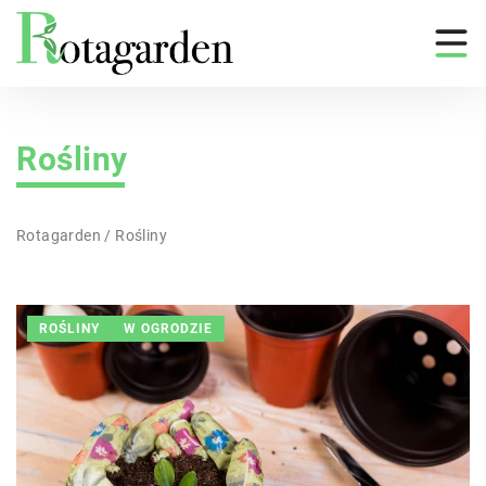
Rośliny
Rotagarden
/
Rośliny
ROŚLINY
W OGRODZIE