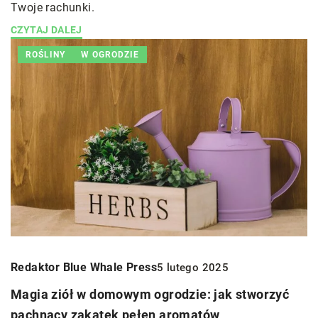
Twoje rachunki.
CZYTAJ DALEJ
ROŚLINY
W OGRODZIE
Redaktor Blue Whale Press
5 lutego 2025
Magia ziół w domowym ogrodzie: jak stworzyć
pachnący zakątek pełen aromatów