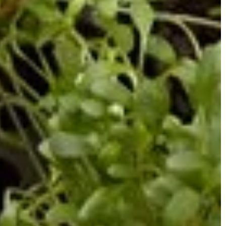
tragicznego wydarzenia. Zrozumiesz,
afna.
dlaczego warto powierzyć to zadanie
profesjonalistom.