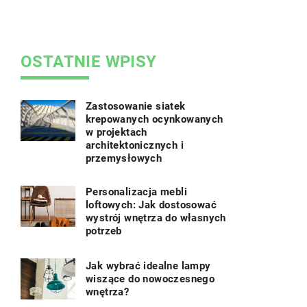
wziąć pod uwagę, aby dec
OSTATNIE WPISY
Zastosowanie siatek
krepowanych ocynkowanych
w projektach
architektonicznych i
przemysłowych
Personalizacja mebli
loftowych: Jak dostosować
wystrój wnętrza do własnych
potrzeb
Jak wybrać idealne lampy
wiszące do nowoczesnego
wnętrza?