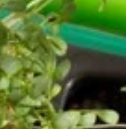
INNE
RELAK
Beata Ty
Beata Tyrchniewicz
18 maja 2024
Ciche za
strefy w
Jak profesjonalne usługi sprzątania mogą
wą na
pomóc po tragicznych wydarzeniach w
Odkryj se
domu?
przestrz
miejsce,
Odkryj, jak specjalistyczne usługi sprzątania
towej
powrócić
potrafią przywrócić dom do stanu sprzed
ieneś