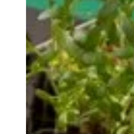
INNE
Redaktor Blue Whale Press
5 października 2024
Jak wybrać doskonałą halę namioto
swoje wydarzenie?
Przejrzyj nasze wskazówki i porady
dotyczące wyboru idealnej hali namio
na wydarzenie. Dowiedz się, co powin