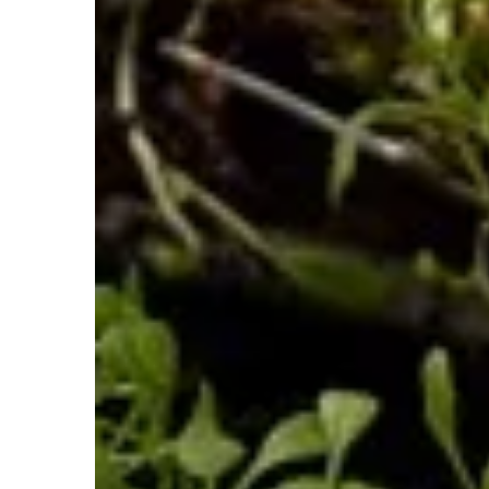
wziąć pod uwagę, aby decyzja była tr