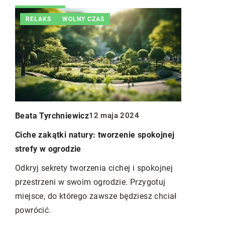
S
WOLNY CZAS
INNE
rchniewicz
12 maja 2024
Redaktor Blue Whale Pr
kątki natury: tworzenie spokojnej
5 października 2024
 ogrodzie
Jak wybrać doskonałą 
krety tworzenia cichej i spokojnej
swoje wydarzenie?
eni w swoim ogrodzie. Przygotuj
Przejrzyj nasze wskazów
 do którego zawsze będziesz chciał
dotyczące wyboru idealn
.
na wydarzenie. Dowiedz 