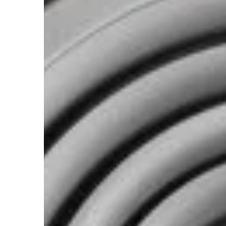
potencjalnymi zagrożeni
na co zwracać uwagę po