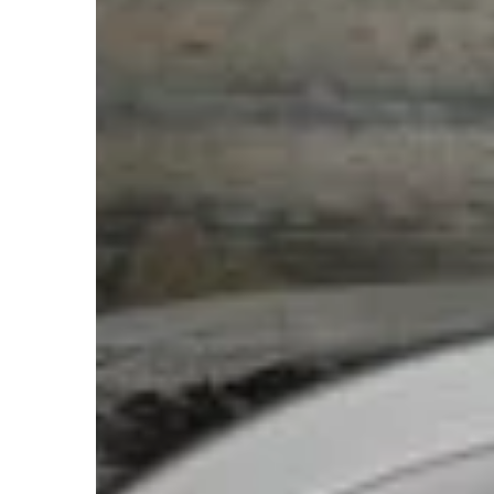
INNE
Beata Tyrchniewicz
3 cz
Jak wybrać niezawodny
do twojego biura?
Poradnik wyboru idealn
alarmowego do biura, kt
zabezpieczyć Twoją firm