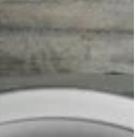
INNE
Redaktor Blue Whale Press
erwca 2024
15 maja 202
 system alarmowy
Jak wybrać odpowiednie zabezpieczen
drzwi dla Twojego domu?
ego systemu
Zastanawiasz się, jak zapewnić swojem
óry pomoże Ci
domowi maksymalne bezpieczeństwo?
ę przed
Poznaj praktyczne porady dotyczące