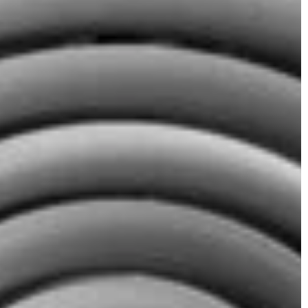
ami. Dowiedz się,
wyboru odpowiednich zabezpieczeń drzw
dczas zakupu.
które ochronią Twój dom przed
włamaniami.