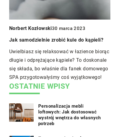
i,
potencjalny
na co zwra
Norbert Kozłowski
30 marca 2023
Jak samodzielnie zrobić kule do kąpieli?
Uwielbiasz się relaksować w łazience biorąc
długie i odprężające kąpiele? To doskonale
się składa, bo właśnie dla fanek domowego
SPA przygotowałyśmy coś wyjątkowego!
OSTATNIE WPISY
Personalizacja mebli
loftowych: Jak dostosować
wystrój wnętrza do własnych
potrzeb