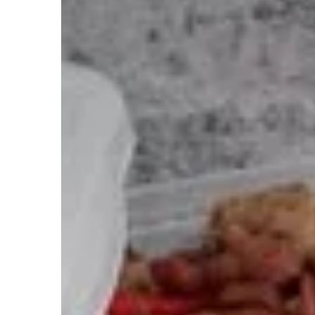
MEBLE
W OGRODZIE
Redaktor Blue Whale Pr
11 listopada 2025
Jak wybrać idealne meb
przetrwają każdą pogod
Odkryj, jak dobrać meble
wytrzymają zmienne wa
Poznaj materiały i rozwi