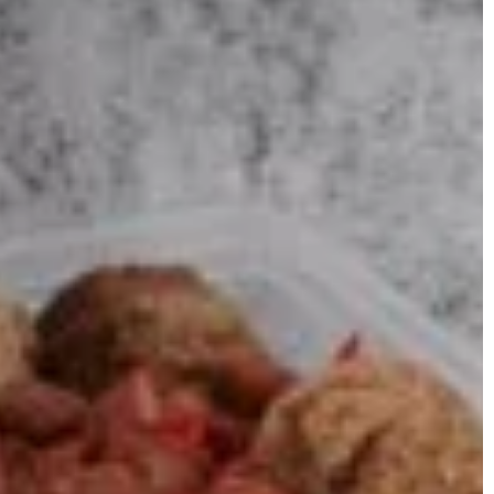
DODATKI
STYLE
Jadwiga Wiśniewska
ess
7 marca 2024
Jak profesjonalne pranie tapicerki wpł
le ogrodowe, które
na higienę i estetykę Twojego domu?
ę?
Dowiedz się, jak profesjonalne pranie
 ogrodowe, które
tapicerki może poprawić higienę i wyglą
runki pogodowe.
Twojego domu. Wskazówki ekspertów,
ązania