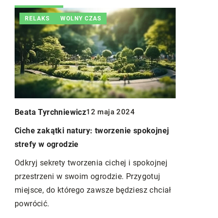
RELAKS
WOLNY CZAS
MEBLE
Beata Tyrchniewicz
12 maja 2024
Redaktor B
Ciche zakątki natury: tworzenie spokojnej
11 listopad
strefy w ogrodzie
ywa
Jak wybrać
Odkryj sekrety tworzenia cichej i spokojnej
przetrwają
przestrzeni w swoim ogrodzie. Przygotuj
Odkryj, jak
miejsce, do którego zawsze będziesz chciał
d
wytrzymają
powrócić.
Poznaj mate