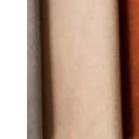
INNE
Redaktor Blue Whale Pr
Skuteczne sposoby na 
świeżości ubrań dzięki
detergentom
Poznaj nowoczesne środk
pomogą Ci utrzymać świ