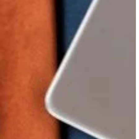
INNE
ess
15 czerwca 2026
Redaktor Blue Whale Press
15 czerwca 
zachowanie
Jakie korzyści przynosi używanie
 nowoczesnym
hermetycznych pojemników w kuchni?
Odkryj, jak hermetyczne pojemniki mogą
i do prania, które
pomóc w przechowywaniu żywności,
eżość ubrań na
zachowywaniu jej świeżości i dbaniu o