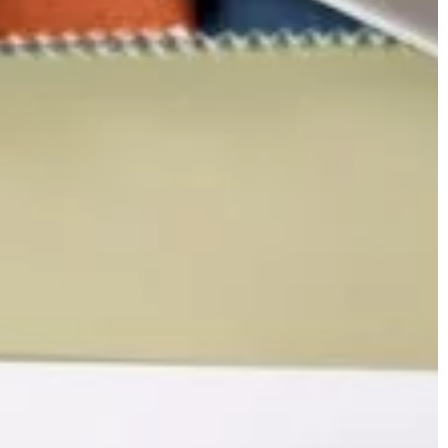
acyjne składniki i
porządek w Twojej kuchni. Dowiedz się,
tach mogą
dlaczego warto zainwestować w te
ojej garderoby.
praktyczne akcesoria.