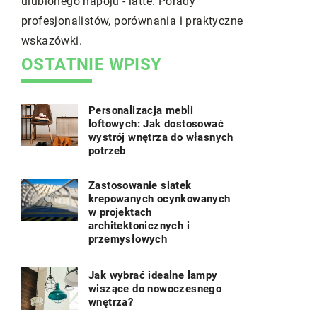
ulubionego napoju - latte. Porady
dłużej. Odkr
profesjonalistów, porównania i praktyczne
technologi
wskazówki.
przedłużyć 
OSTATNIE WPISY
Personalizacja mebli
loftowych: Jak dostosować
wystrój wnętrza do własnych
potrzeb
Zastosowanie siatek
krepowanych ocynkowanych
w projektach
architektonicznych i
przemysłowych
Jak wybrać idealne lampy
wiszące do nowoczesnego
wnętrza?