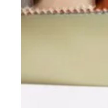
dłużej. Odkryj, jak innow
technologie w detergen
przedłużyć żywotność Tw