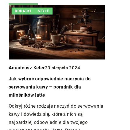
DODATKI
STYLE
INNE
Amadeusz Keler
23 sierpnia 2024
Redaktor B
2025
Jak wybrać odpowiednie naczynia do
serwowania kawy – poradnik dla
Skuteczne 
miłośników latte
świeżości 
detergent
Odkryj różne rodzaje naczyń do serwowania
kawy i dowiedz się, które z nich są
Poznaj nowo
najbardziej odpowiednie dla twojego
pomogą Ci 