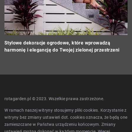
J
T
Stylowe dekoracje ogrodowe, które wprowadzą
harmonię i elegancję do Twojej zielonej przestrzeni
rotagarden.pl © 2023. Wszelkie prawa zastrzeżone.
W ramach naszej witryny stosujemy pliki cookies. Korzystanie z
witryny bez zmiany ustawień dot. cookies oznacza, że będą one
zamieszczane w Państwa urządzeniu końcowym. Zmiany
ustawień można dokonać w każdym momencie. Więcej