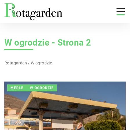
W ogrodzie - Strona 2
Rotagarden
/
W ogrodzie
MEBLE
W OGRODZIE