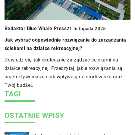
Redaktor Blue Whale Press
B
21 listopada 2025
Jak wybrać odpowiednie rozwiązanie do zarządzania
S
ściekami na działce rekreacyjnej?
c
Dowiedz się, jak skutecznie zarządzać ściekami na
O
działce rekreacyjnej. Przeczytaj, jakie rozwiązania są
tr
ń
najefektywniejsze i jak wpływają na środowisko oraz
j
Twój budżet.
b
TAGI
OSTATNIE WPISY