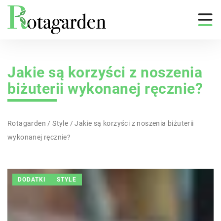
Jakie są korzyści z noszenia
biżuterii wykonanej ręcznie?
Rotagarden
/
Style
/
Jakie są korzyści z noszenia biżuterii
wykonanej ręcznie?
DODATKI
STYLE