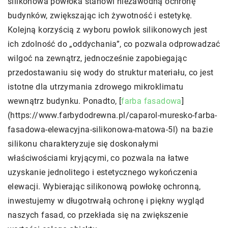
silikonowa powłoka stanowi niezawodną ochronę
budynków, zwiększając ich żywotność i estetykę.
Kolejną korzyścią z wyboru powłok silikonowych jest
ich zdolność do „oddychania”, co pozwala odprowadzać
wilgoć na zewnątrz, jednocześnie zapobiegając
przedostawaniu się wody do struktur materiału, co jest
istotne dla utrzymania zdrowego mikroklimatu
wewnątrz budynku. Ponadto, [
farba fasadowa
]
(https://www.farbydodrewna.pl/caparol-muresko-farba-
fasadowa-elewacyjna-silikonowa-matowa-5l) na bazie
silikonu charakteryzuje się doskonałymi
właściwościami kryjącymi, co pozwala na łatwe
uzyskanie jednolitego i estetycznego wykończenia
elewacji. Wybierając silikonową powłokę ochronną,
inwestujemy w długotrwałą ochronę i piękny wygląd
naszych fasad, co przekłada się na zwiększenie