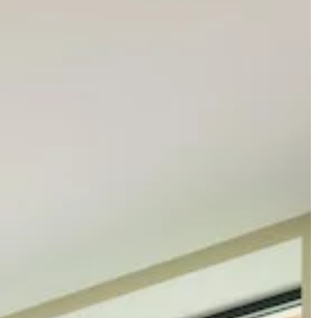
W OGRODZIE
ess
15 stycznia 2025
Redaktor Blue Whale Press
16 marca 20
biornik na ścieki
Kwiaty wieloletnie: tajemnice
du?
długotrwałego piękna w twoim ogrodzi
cić uwagę
Odkryj sekrety pielęgnacji kwiatów
cieki, by zapewnić
wieloletnich, które zapewnią nieprzerwa
ywność swojego
piękno twojego ogrodu przez cały rok.