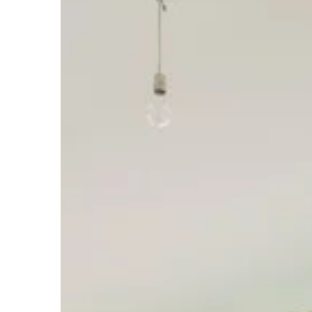
INNE
W OGRODZIE
Redaktor Blue Whale Pr
Jak wybrać odpowiedni z
do swojego domu i ogro
Dowiedz się, na co zwró
wybierając zbiornik na ś
bezpieczeństwo i efekt