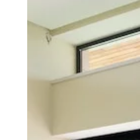
systemu kanalizacyjnego
rodzaje zbiorników oraz 
odpowiedniego rozwiąza
domu i ogrodu.