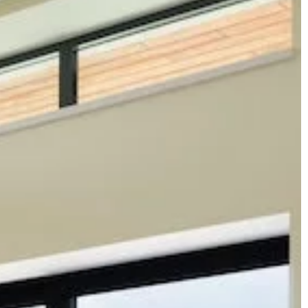
. Poznaj różne
kryteria wyboru
nia dla twojego