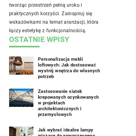
systemu ka
tworząc przestrzeń pełną uroku i
rodzaje zbi
praktycznych korzyści. Zainspiruj się
odpowiedni
wskazówkami na temat aranżacji, która
domu i ogr
łączy estetykę z funkcjonalnością.
OSTATNIE WPISY
Personalizacja mebli
loftowych: Jak dostosować
wystrój wnętrza do własnych
potrzeb
Zastosowanie siatek
krepowanych ocynkowanych
w projektach
architektonicznych i
przemysłowych
Jak wybrać idealne lampy
wiszące do nowoczesnego