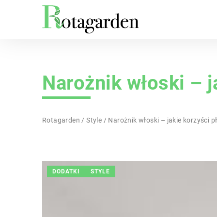
Narożnik włoski – j
Rotagarden
/
Style
/
Narożnik włoski – jakie korzyści p
DODATKI
STYLE
INNE
W OGRODZIE