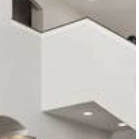
zestrzeń na
podczas zakupów.