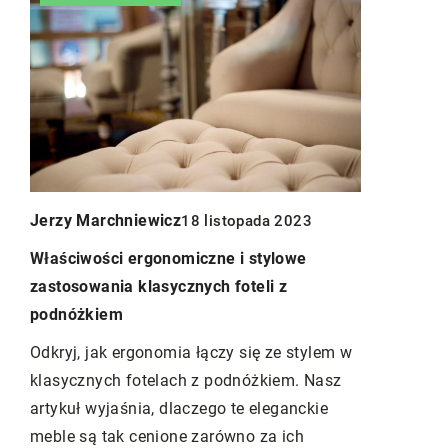
Jerzy Marchniewicz
Jadwiga W
18 listopada 2023
j
Właściwości ergonomiczne i stylowe
Jak wykorz
zastosowania klasycznych foteli z
tworzenia p
podnóżkiem
balkonie lu
ą
onu.
Odkryj, jak ergonomia łączy się ze stylem w
Odkryj, jak
klasycznych fotelach z podnóżkiem. Nasz
tworzyć pr
artykuł wyjaśnia, dlaczego te eleganckie
balkonie lu
agę
meble są tak cenione zarówno za ich
rośliny, per