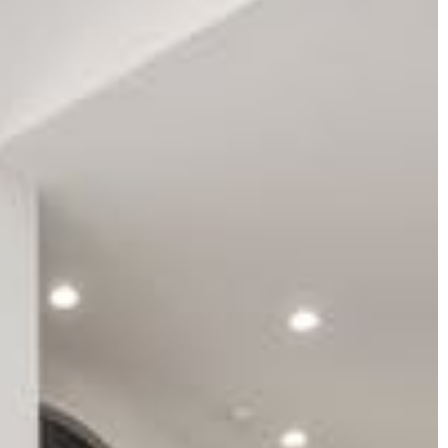
Dagmara Szulc
lutego 2024
23 marca 2024
lne elementy do
Poradnik o wyborze idealnej drewniane
 ochrony na
ławy do salonu
?
Odkryj, jak wybrać perfekcyjną drewnian
lementy mogą
ławę dopasowaną do stylu Twojego sal
z ochronę na twoim
Przeczytaj nasz poradnik, dowiedz się
 Dowiedz się, jak
więcej o charakterystyce różnych typów
aturalne rozwiązania
drewna i dowiedz się, na co zwracać uw