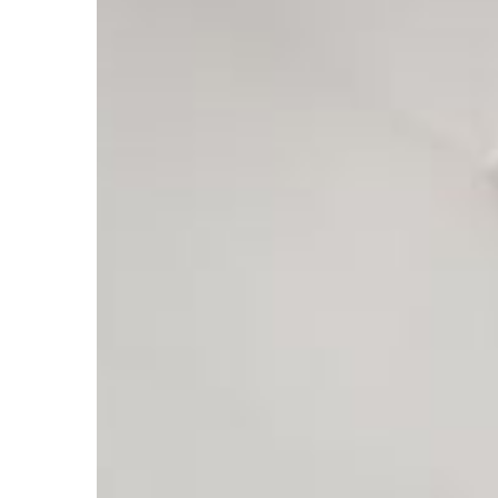
Jadwiga Wiśniewska
18 
Jak wykorzystać natura
tworzenia prywatności i
balkonie lub w ogrodzie
Odkryj, jak naturalne e
tworzyć prywatność ora
balkonie lub w ogrodzie.
rośliny, pergole i inne n