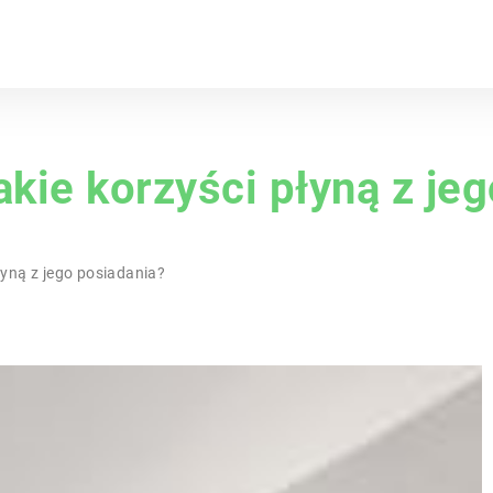
akie korzyści płyną z je
łyną z jego posiadania?
DODATKI
STYLE