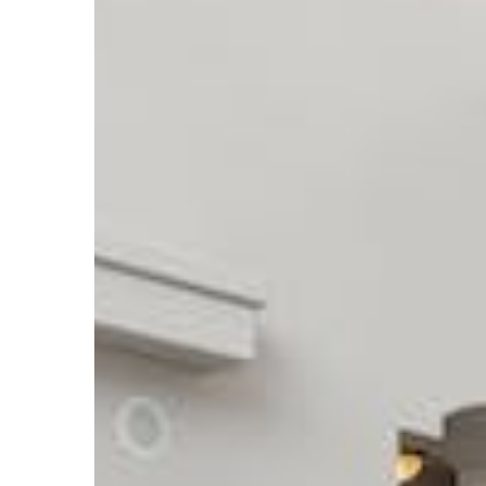
mogą poprawić Twoją pr
zewnątrz.