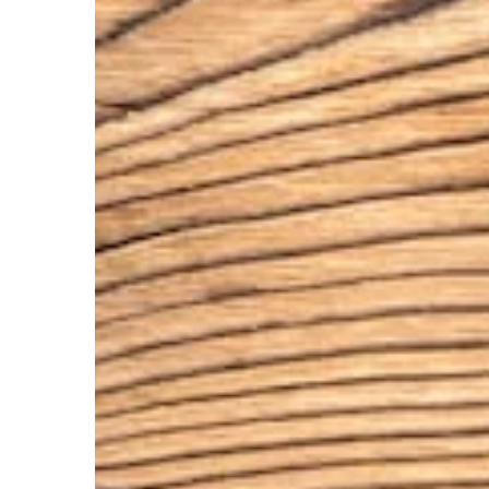
Redaktor Blue Whale Press
5 lipca 2026
Beata
Jakie są najważniejsze zalety
nowoczesnych systemów ogrodzeniowych
Jak p
z aluminium?
pomóc
domu
Dowiedz się, dlaczego nowoczesne systemy
ogrodzeniowe z aluminium zdobywają coraz
Odkry
większą popularność. Odkryj ich trwałość,
potra
estetykę oraz bezproblemową konserwację,
tragi
które czynią je idealnym wyborem dla
dlacz