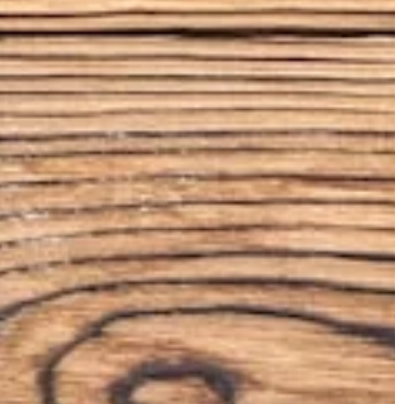
stylem. Odkryj, jakie m
sjonalistom.
wzory najlepiej wkom
charakter twojego do