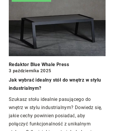
Redaktor Blue Whale Press
5 lipca 2
 Press
Jakie są najważniejsze zalety
nowoczesnych systemów ogrodzeni
tół do wnętrz w stylu
z aluminium?
Dowiedz się, dlaczego nowoczesne 
ie pasującego do
ogrodzeniowe z aluminium zdobywaj
rialnym? Dowiedz się,
większą popularność. Odkryj ich trwa
 posiadać, aby
estetykę oraz bezproblemową konser
ość z unikalnym
które czynią je idealnym wyborem dl