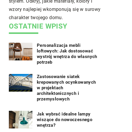
ateriały, kolory i
Twojej posesji.
ponują się w surowy
mu.
OSTATNIE WPISY
Personalizacja mebli
loftowych: Jak dostosować
wystrój wnętrza do własnych
potrzeb
Zastosowanie siatek
krepowanych ocynkowanych
w projektach
architektonicznych i
przemysłowych
Jak wybrać idealne lampy
wiszące do nowoczesnego
wnętrza?