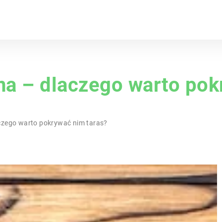
a – dlaczego warto pok
czego warto pokrywać nim taras?
NE
STYLE
TRENDY