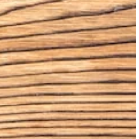
 Tyrchniewicz
Redaktor Blue Whale
18 maja 2024
3 października 2025
rofesjonalne usługi sprzątania mogą
Jak wybrać idealny s
 po tragicznych wydarzeniach w
industrialnym?
?
Szukasz stołu idealn
j, jak specjalistyczne usługi sprzątania
wnętrz w stylu indust
fią przywrócić dom do stanu sprzed
jakie cechy powinien
cznego wydarzenia. Zrozumiesz,
połączyć funkcjonaln
ego warto powierzyć to zadanie