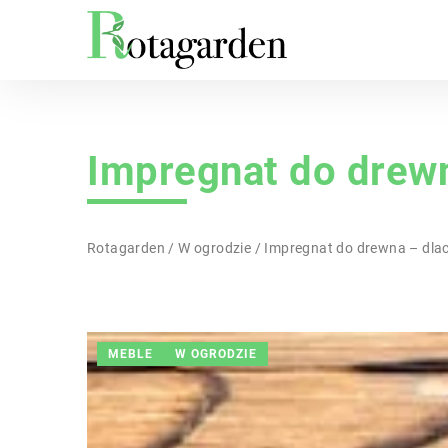
Impregnat do drewn
Rotagarden
/
W ogrodzie
/
Impregnat do drewna – dla
MEBLE
W OGRODZIE
INNE
W OGRODZIE
IN