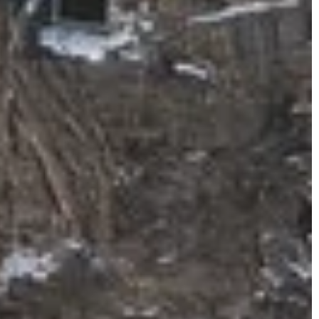
STYLE
INNE
eliński
Redaktor Blue Whale Pre
12 września 2023
 idealne plisy do okien
Jak wybrać idealny grzej
 – praktyczny przewodnik
wnętrza?
ktyczne porady i rekomendacje,
Dowiedz się, jak wybrać grz
ie dopasować plisy do okien
tylko efektywnie ogrzeje T
. Poznaj najważniejsze
także stanie się jego est