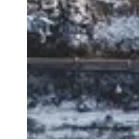
parametry 
Norbert Kozłowski
6 kwietnia 2023
Leżak ogrodowy? Zrób to sam!
Najprostszy leżak ogrodowy. Wyjaśniamy,
jak krok po kroku zrobić go samodzielnie.