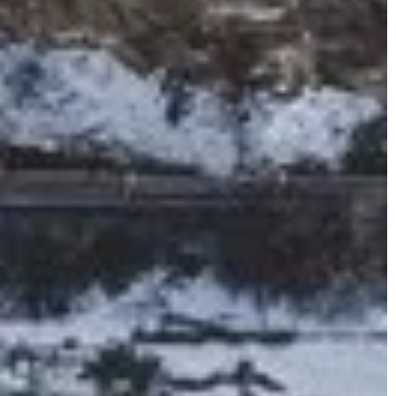
i trendowe modele.
dopełnieniem. Sprawdź, n
uwagę przy wyborze.