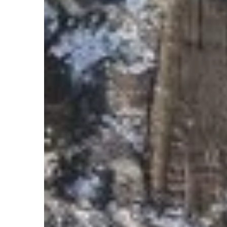
DIY
DODATKI
Mikołaj Zi
Jak wybrać
dachowych
Poznaj pra
jak idealn
dachowych