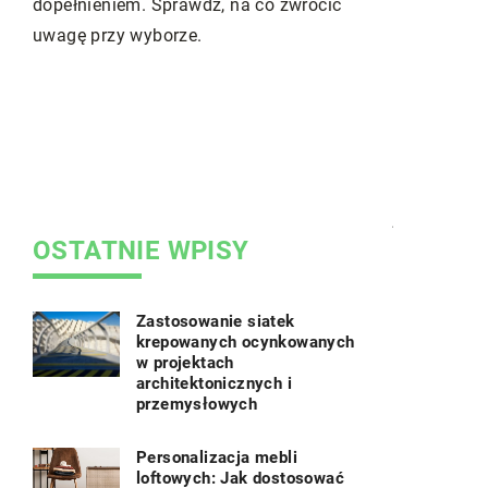
a co zwrócić
Norbert Kozłowski
6 kwietnia 2023
Leżak ogrodowy? Zrób to sam!
Najprostszy leżak ogrodowy. Wyjaśniamy,
jak krok po kroku zrobić go samodzielnie.
OSTATNIE WPISY
Zastosowanie siatek
krepowanych ocynkowanych
w projektach
architektonicznych i
przemysłowych
Personalizacja mebli
loftowych: Jak dostosować