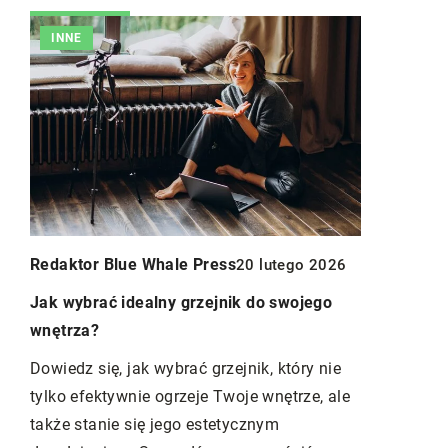
DIY
ss
20 lutego 2026
nik do swojego
ejnik, który nie
woje wnętrze, ale
etycznym